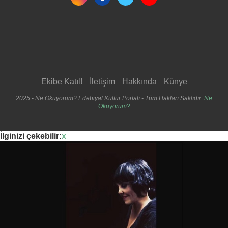
Ekibe Katıl!
İletişim
Hakkında
Künye
2025 - Ne Okuyorum? Edebiyat Kültür Portalı - Tüm Hakları Saklıdır.
Ne
Okuyorum?
İlginizi çekebilir:
x