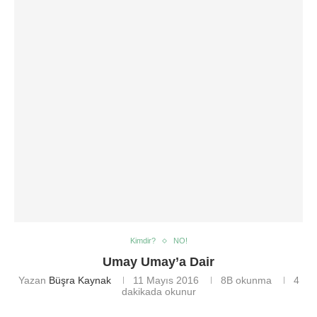
Kimdir?
NO!
Umay Umay’a Dair
Yazan
Büşra Kaynak
11 Mayıs 2016
8B
okunma
4
dakikada okunur