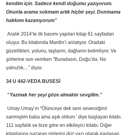
kendim için. Sadece kendi doğumu yazıyorum.
Onunla arama sokmam artık hiçbir şeyi. Donmama
hakkımı kazanıyorum”
Aralık 2014’te ilk basımı yapılan kitap 61 sayfadan
oluşur. Bu kitabında Mardin’i anlatıyor. Oradaki
güzellikleri, yolunu, taşlarını, dağlarını betimliyor. Ve
şiirlerine son verirken “Buradasın, Doğu’da. Ne
yalnızlık…” diyor.
34 U 442-VEDA BUSESİ
“
Yazmak her şeyi göze almaktır sevgilim.”
Umay Umay’ın “Ölünceye dek seni seveceğimi
sanmıştım baba ama aşık oldum.’ diye başlayan kitabı.
111 sayfalık ve bize göre en etkileyici kitabı. Diğer
kitaplarına nazaran şiirlerini düz yazı olarak paylaşan