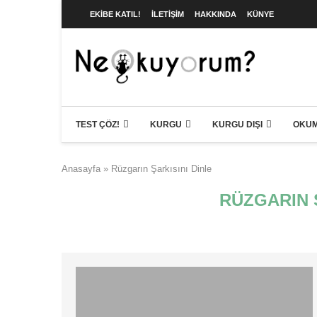
EKIBE KATIL!
İLETIŞIM
HAKKINDA
KÜNYE
TEST ÇÖZ!
KURGU
KURGU DIŞI
OKUM
Anasayfa
»
Rüzgarın Şarkısını Dinle
RÜZGARIN 