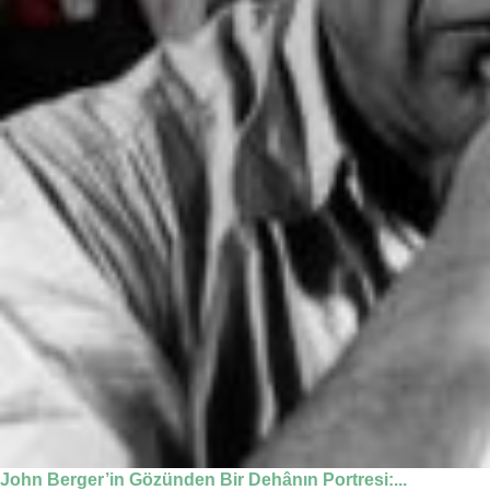
John Berger’in Gözünden Bir Dehânın Portresi:...