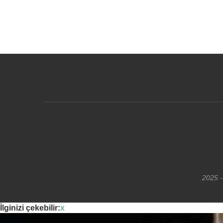
2025 -
İlginizi çekebilir:
x