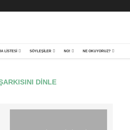
A LISTESI
SÖYLEŞILER
NO!
NE OKUYORUZ?
ŞARKISINI DINLE