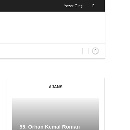
Yazar Girişi
AJANS
55. Orhan Kemal Roman