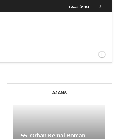
Yazar Girişi
AJANS
55. Orhan Kemal Roman