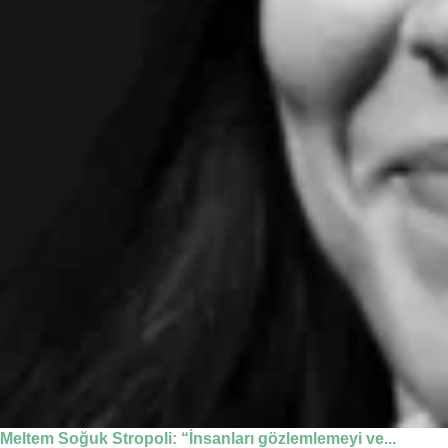
Meltem Soğuk Stropoli: “İnsanları gözlemlemeyi ve...