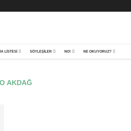
A LISTESI
SÖYLEŞILER
NO!
NE OKUYORUZ?
O AKDAĞ