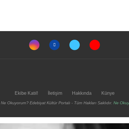
Ekibe Katıl!
İletişim
Hakkında
Künye
 Ne Okuyorum? Edebiyat Kültür Portalı - Tüm Hakları Saklıdır.
Ne Oku