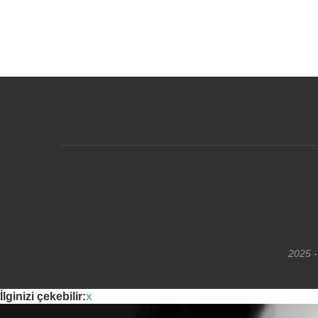
2025 -
İlginizi çekebilir:
x