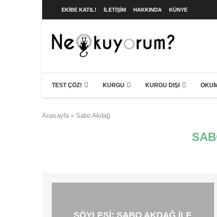
EKIBE KATIL!
İLETIŞIM
HAKKINDA
KÜNYE
TEST ÇÖZ!
KURGU
KURGU DIŞI
OKUM
Anasayfa
»
Sabo Akdağ
SAB
SÖYLEŞI: SABO AKDAĞ ILE