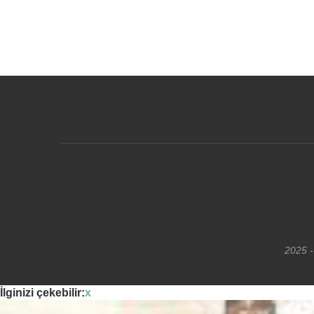
2025 -
İlginizi çekebilir:
x