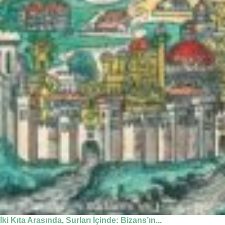
İki Kıta Arasında, Surları İçinde: Bizans’ın...