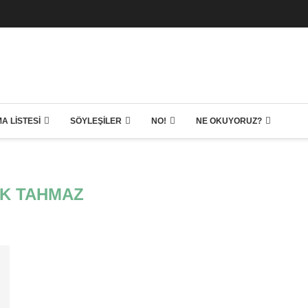
A LISTESI
SÖYLEŞILER
NO!
NE OKUYORUZ?
K TAHMAZ