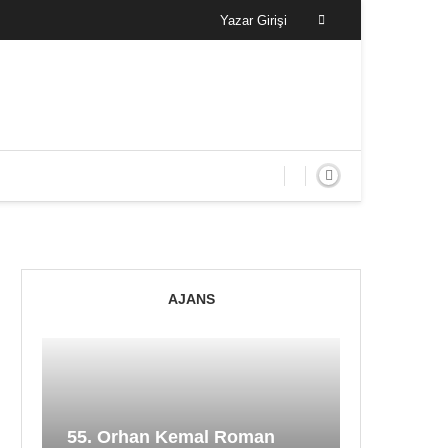
Yazar Girişi
AJANS
55. Orhan Kemal Roman