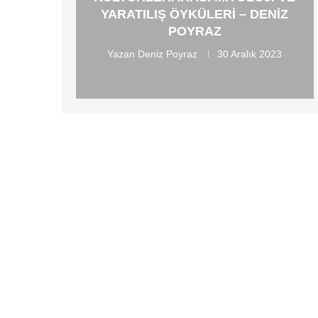
YARATILIŞ ÖYKÜLERI – DENIZ
POYRAZ
Yazan
Deniz Poyraz
30 Aralık 2023