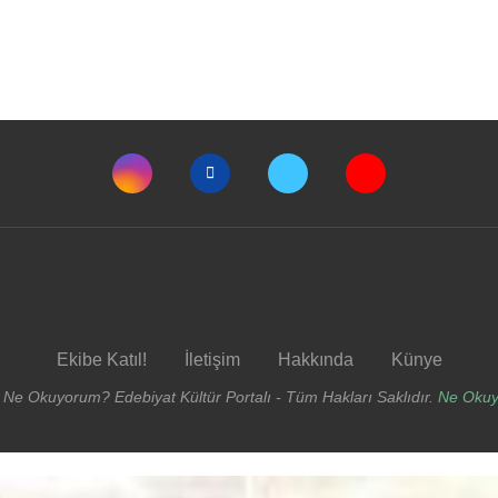
Ekibe Katıl!
İletişim
Hakkında
Künye
 Ne Okuyorum? Edebiyat Kültür Portalı - Tüm Hakları Saklıdır.
Ne Oku