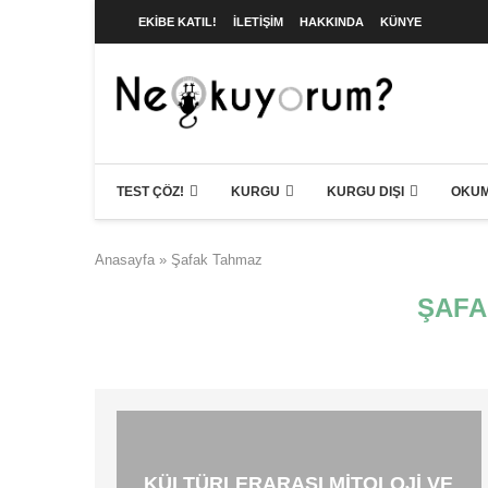
EKIBE KATIL!
İLETIŞIM
HAKKINDA
KÜNYE
TEST ÇÖZ!
KURGU
KURGU DIŞI
OKUM
Anasayfa
»
Şafak Tahmaz
ŞAFA
KÜLTÜRLERARASI MITOLOJI VE