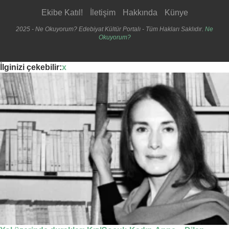
Ekibe Katıl!
İletişim
Hakkında
Künye
2025 - Ne Okuyorum? Edebiyat Kültür Portalı - Tüm Hakları Saklıdır.
Ne
Okuyorum?
İlginizi çekebilir:
x