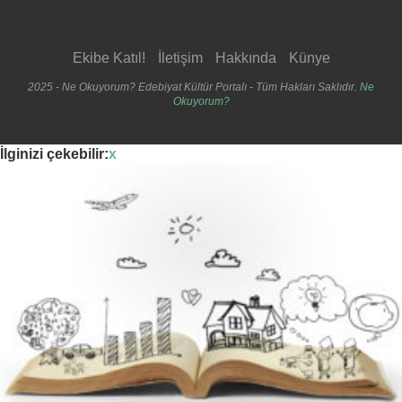
Ekibe Katıl!
İletişim
Hakkında
Künye
2025 - Ne Okuyorum? Edebiyat Kültür Portalı - Tüm Hakları Saklıdır.
Ne
Okuyorum?
İlginizi çekebilir:
x