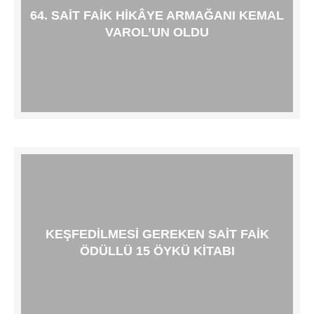
64. SAIT FAIK HIKÂYE ARMAĞANI KEMAL
VAROL’UN OLDU
KEŞFEDILMESI GEREKEN SAIT FAIK
ÖDÜLLÜ 15 ÖYKÜ KITABI