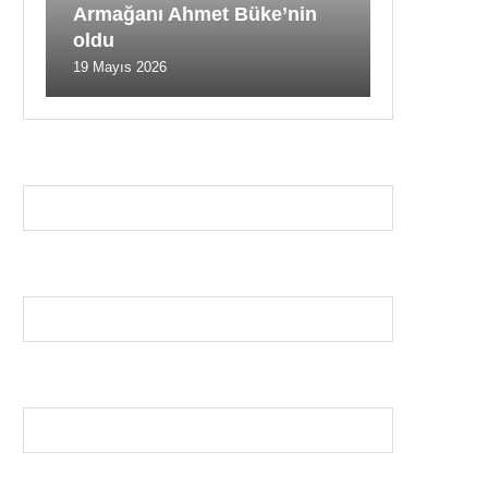
Armağanı Ahmet Büke’nin
oldu
19 Mayıs 2026