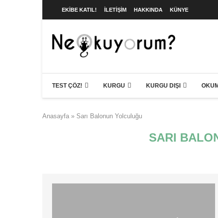
EKIBE KATIL!
İLETIŞIM
HAKKINDA
KÜNYE
TEST ÇÖZ!
KURGU
KURGU DIŞI
OKUM
Anasayfa
»
Sarı Balonun Yolculuğu
SARI BALO