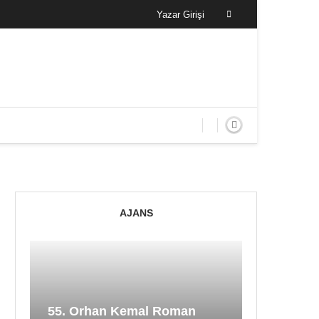
Yazar Girişi
AJANS
55. Orhan Kemal Roman