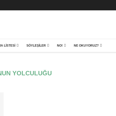
A LISTESI
SÖYLEŞILER
NO!
NE OKUYORUZ?
NUN YOLCULUĞU