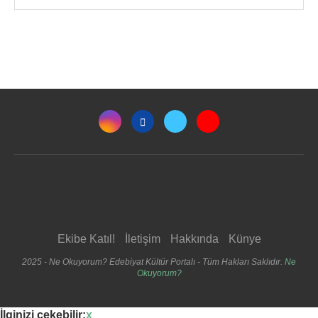
Ekibe Katıl!
İletişim
Hakkında
Künye
2025 - Ne Okuyorum? Edebiyat Kültür Portalı - Tüm Hakları Saklıdır.
Ne
Okuyorum?
İlginizi çekebilir:
x