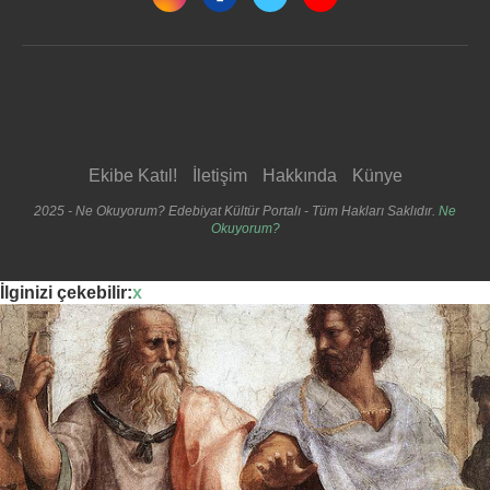
Ekibe Katıl!
İletişim
Hakkında
Künye
2025 - Ne Okuyorum? Edebiyat Kültür Portalı - Tüm Hakları Saklıdır.
Ne
Okuyorum?
İlginizi çekebilir:
x