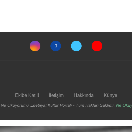
Ekibe Katıl!
İletişim
Hakkında
Künye
 Ne Okuyorum? Edebiyat Kültür Portalı - Tüm Hakları Saklıdır.
Ne Oku