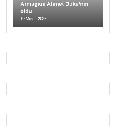
Armağanı Ahmet Büke’nin
oldu
19 Mayıs 2026