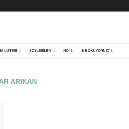
A LISTESI
SÖYLEŞILER
NO!
NE OKUYORUZ?
AR ARIKAN