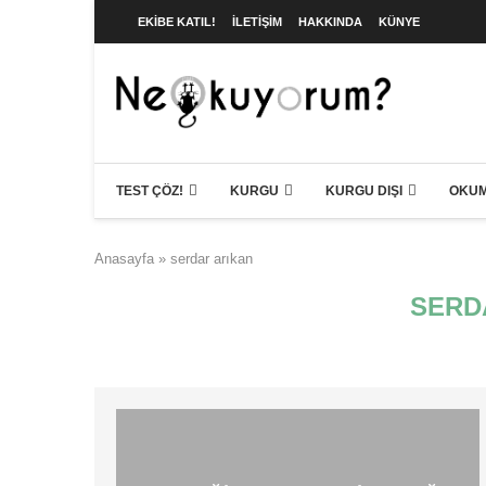
EKIBE KATIL!
İLETIŞIM
HAKKINDA
KÜNYE
TEST ÇÖZ!
KURGU
KURGU DIŞI
OKUM
Anasayfa
»
serdar arıkan
SERD