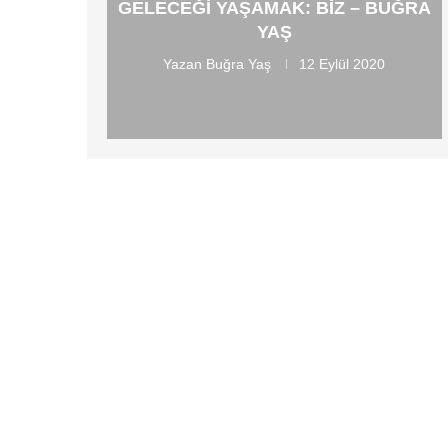
GELECEĞI YAŞAMAK: BIZ – BUĞRA
YAŞ
Yazan
Buğra Yaş
12 Eylül 2020