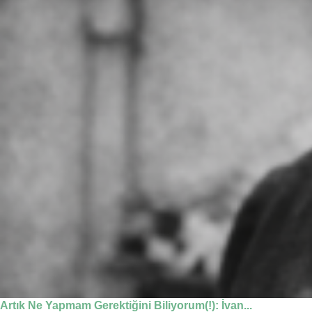
Artık Ne Yapmam Gerektiğini Biliyorum(!): İvan...