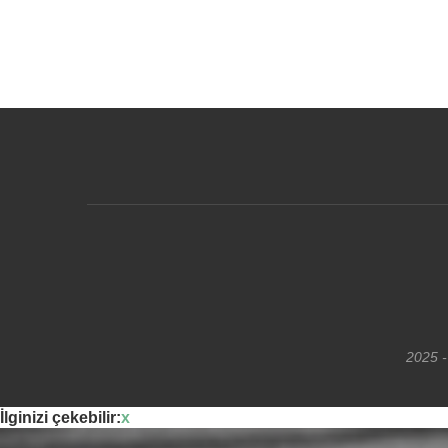
2025 -
İlginizi çekebilir:
x