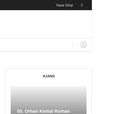
Yazar Girişi
AJANS
55. Orhan Kemal Roman