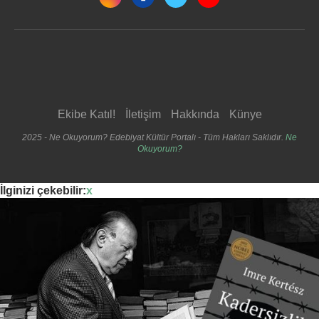
Ekibe Katıl!
İletişim
Hakkında
Künye
2025 - Ne Okuyorum? Edebiyat Kültür Portalı - Tüm Hakları Saklıdır.
Ne
Okuyorum?
İlginizi çekebilir:
x