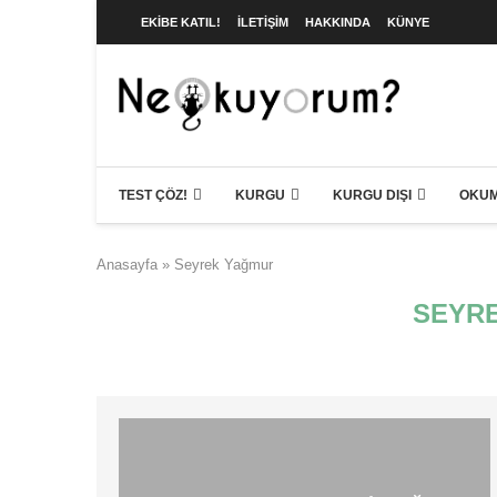
EKIBE KATIL!
İLETIŞIM
HAKKINDA
KÜNYE
TEST ÇÖZ!
KURGU
KURGU DIŞI
OKUM
Anasayfa
»
Seyrek Yağmur
SEYR