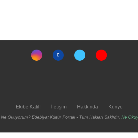
Ekibe Katıl!
İletişim
Hakkında
Künye
 Ne Okuyorum? Edebiyat Kültür Portalı - Tüm Hakları Saklıdır.
Ne Oku