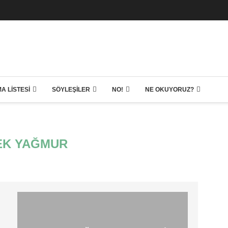
A LISTESI
SÖYLEŞILER
NO!
NE OKUYORUZ?
EK YAĞMUR