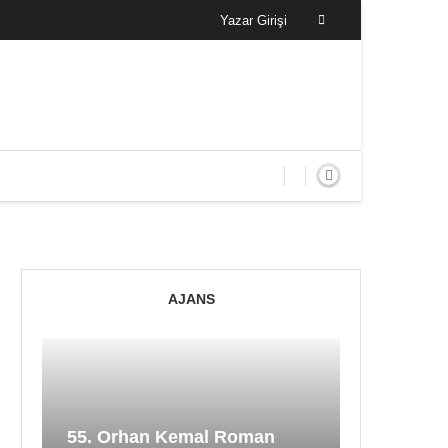
Yazar Girişi
AJANS
55. Orhan Kemal Roman