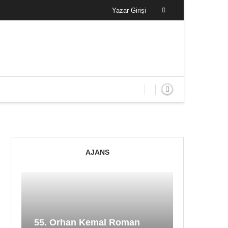
Yazar Girişi
AJANS
55. Orhan Kemal Roman