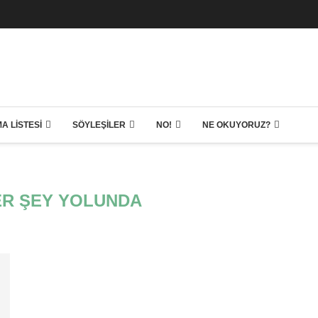
A LISTESI
SÖYLEŞILER
NO!
NE OKUYORUZ?
HER ŞEY YOLUNDA