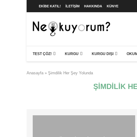
EKIBE KATIL!
İLETIŞIM
HAKKINDA
KÜNYE
TEST ÇÖZ!
KURGU
KURGU DIŞI
OKUM
Anasayfa
»
Şimdilik Her Şey Yolunda
ŞIMDILIK 