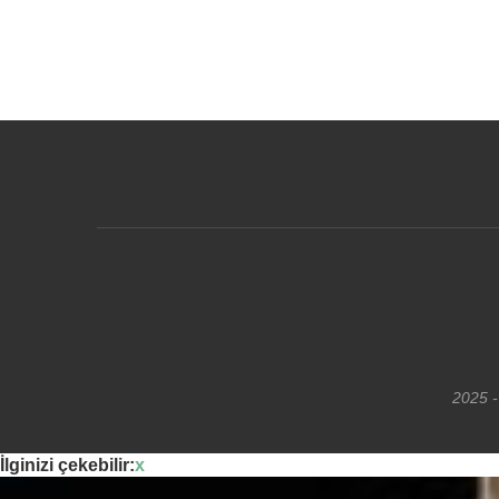
2025 -
İlginizi çekebilir:
x