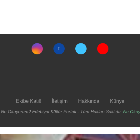
Ekibe Katıl!
İletişim
Hakkında
Künye
 Ne Okuyorum? Edebiyat Kültür Portalı - Tüm Hakları Saklıdır.
Ne Oku