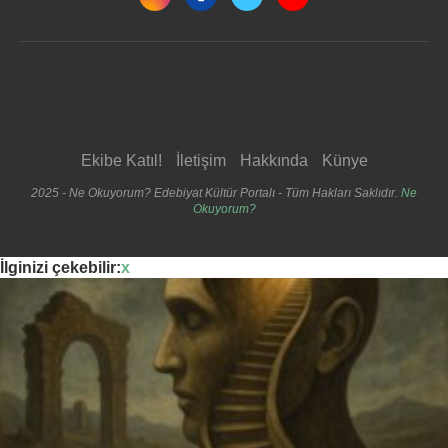
Ekibe Katıl!
İletişim
Hakkında
Künye
2025 - Ne Okuyorum? Edebiyat Kültür Portalı - Tüm Hakları Saklıdır.
Ne
Okuyorum?
İlginizi çekebilir:
x