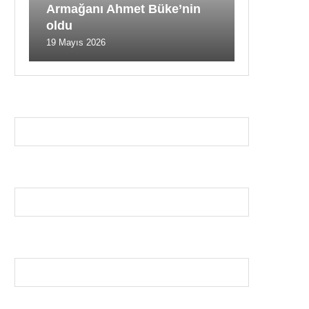
Armağanı Ahmet Büke’nin
oldu
19 Mayıs 2026