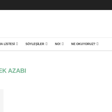
A LISTESI
SÖYLEŞILER
NO!
NE OKUYORUZ?
EK AZABI