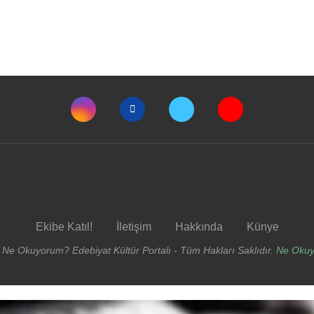
Ekibe Katıl!
İletişim
Hakkında
Künye
 Ne Okuyorum? Edebiyat Kültür Portalı - Tüm Hakları Saklıdır.
Ne Oku