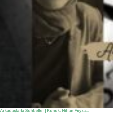
Arkadaşlarla Sohbetler | Konuk: Nihan Feyza...