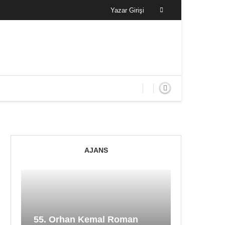
Yazar Girişi
AJANS
55. Orhan Kemal Roman