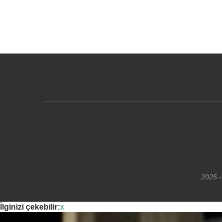
2025 -
İlginizi çekebilir:
x