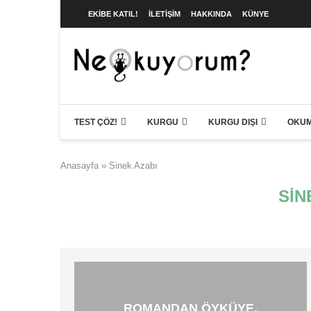
EKIBE KATIL!
İLETIŞIM
HAKKINDA
KÜNYE
TEST ÇÖZ!
KURGU
KURGU DIŞI
OKUM
Anasayfa
»
Sinek Azabı
SIN
ROMANDAN ÖYKÜYE,