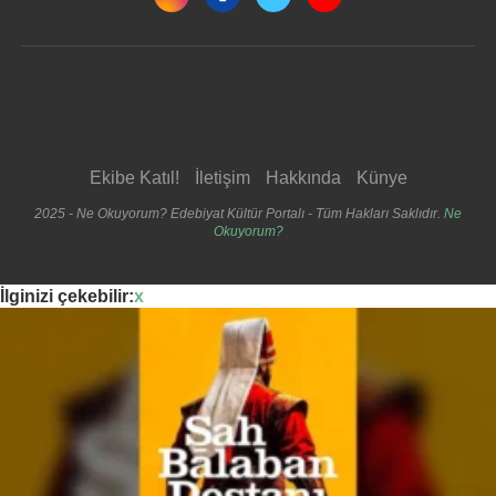
Ekibe Katıl!
İletişim
Hakkında
Künye
2025 - Ne Okuyorum? Edebiyat Kültür Portalı - Tüm Hakları Saklıdır.
Ne
Okuyorum?
İlginizi çekebilir:
x