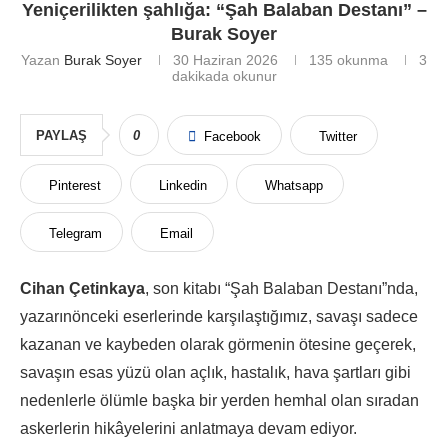
Yeniçerilikten şahlığa: “Şah Balaban Destanı” –
Burak Soyer
Yazan
Burak Soyer
30 Haziran 2026
135
okunma
3
dakikada okunur
PAYLAŞ
0
Facebook
Twitter
Pinterest
Linkedin
Whatsapp
Telegram
Email
Cihan Çetinkaya
, son kitabı “Şah Balaban Destanı”nda,
yazarınönceki eserlerinde karşılaştığımız, savaşı sadece
kazanan ve kaybeden olarak görmenin ötesine geçerek,
savaşın esas yüzü olan açlık, hastalık, hava şartları gibi
nedenlerle ölümle başka bir yerden hemhal olan sıradan
askerlerin hikâyelerini anlatmaya devam ediyor.