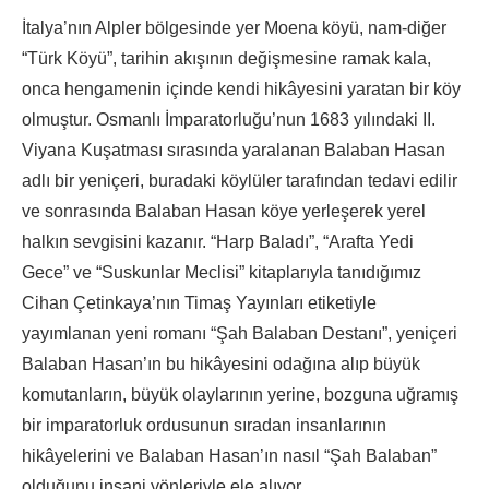
İtalya’nın Alpler bölgesinde yer Moena köyü, nam-diğer
“Türk Köyü”, tarihin akışının değişmesine ramak kala,
onca hengamenin içinde kendi hikâyesini yaratan bir köy
olmuştur. Osmanlı İmparatorluğu’nun 1683 yılındaki II.
Viyana Kuşatması sırasında yaralanan Balaban Hasan
adlı bir yeniçeri, buradaki köylüler tarafından tedavi edilir
ve sonrasında Balaban Hasan köye yerleşerek yerel
halkın sevgisini kazanır. “Harp Baladı”, “Arafta Yedi
Gece” ve “Suskunlar Meclisi” kitaplarıyla tanıdığımız
Cihan Çetinkaya’nın Timaş Yayınları etiketiyle
yayımlanan yeni romanı “Şah Balaban Destanı”, yeniçeri
Balaban Hasan’ın bu hikâyesini odağına alıp büyük
komutanların, büyük olaylarının yerine, bozguna uğramış
bir imparatorluk ordusunun sıradan insanlarının
hikâyelerini ve Balaban Hasan’ın nasıl “Şah Balaban”
olduğunu insani yönleriyle ele alıyor.