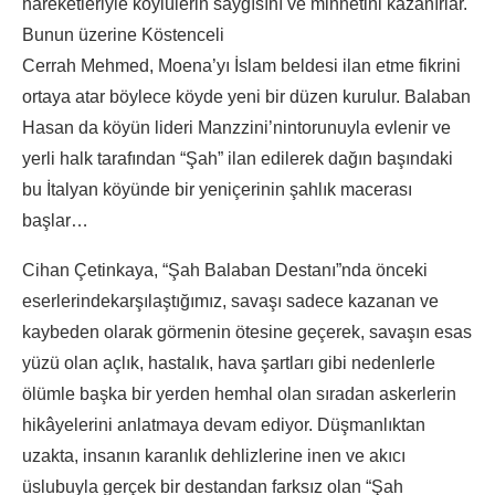
hareketleriyle köylülerin saygısını ve minnetini kazanırlar.
Bunun üzerine Köstenceli
Cerrah Mehmed, Moena’yı İslam beldesi ilan etme fikrini
ortaya atar böylece köyde yeni bir düzen kurulur. Balaban
Hasan da köyün lideri Manzzini’nintorunuyla evlenir ve
yerli halk tarafından “Şah” ilan edilerek dağın başındaki
bu İtalyan köyünde bir yeniçerinin şahlık macerası
başlar…
Cihan Çetinkaya, “Şah Balaban Destanı”nda önceki
eserlerindekarşılaştığımız, savaşı sadece kazanan ve
kaybeden olarak görmenin ötesine geçerek, savaşın esas
yüzü olan açlık, hastalık, hava şartları gibi nedenlerle
ölümle başka bir yerden hemhal olan sıradan askerlerin
hikâyelerini anlatmaya devam ediyor. Düşmanlıktan
uzakta, insanın karanlık dehlizlerine inen ve akıcı
üslubuyla gerçek bir destandan farksız olan “Şah