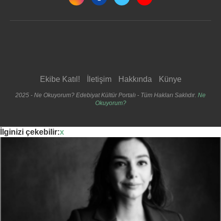
Ekibe Katıl!
İletişim
Hakkında
Künye
2025 - Ne Okuyorum? Edebiyat Kültür Portalı - Tüm Hakları Saklıdır.
Ne
Okuyorum?
İlginizi çekebilir:
x