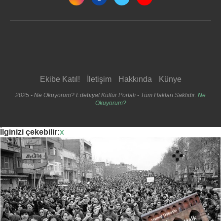
Ekibe Katıl!
İletişim
Hakkında
Künye
2025 - Ne Okuyorum? Edebiyat Kültür Portalı - Tüm Hakları Saklıdır.
Ne
Okuyorum?
İlginizi çekebilir:
x