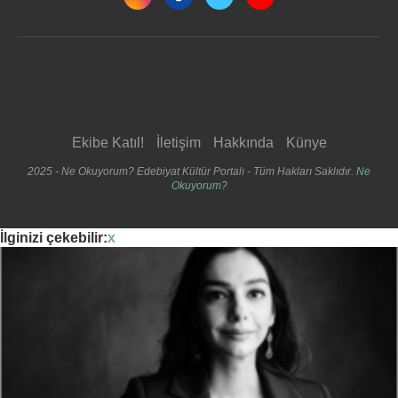
Ekibe Katıl!
İletişim
Hakkında
Künye
2025 - Ne Okuyorum? Edebiyat Kültür Portalı - Tüm Hakları Saklıdır.
Ne
Okuyorum?
İlginizi çekebilir:
x