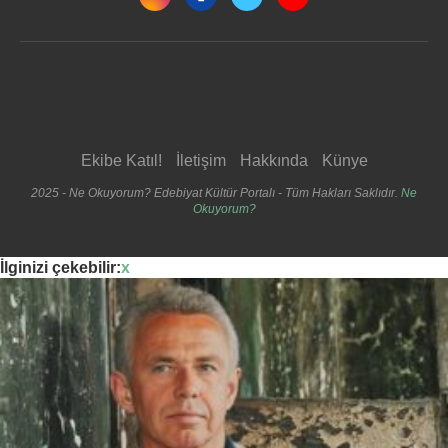
Ekibe Katıl!
İletişim
Hakkında
Künye
2025 - Ne Okuyorum? Edebiyat Kültür Portalı - Tüm Hakları Saklıdır.
Ne
Okuyorum?
İlginizi çekebilir:
x