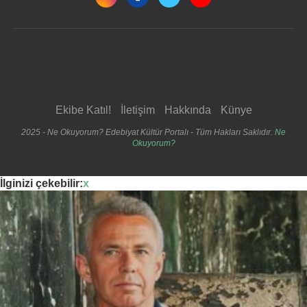
Ekibe Katıl!
İletişim
Hakkında
Künye
2025 - Ne Okuyorum? Edebiyat Kültür Portalı - Tüm Hakları Saklıdır.
Ne
Okuyorum?
İlginizi çekebilir:
x