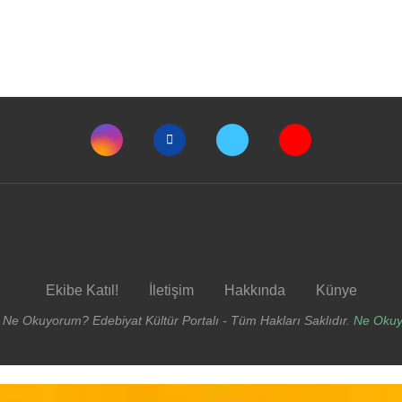
Ekibe Katıl!
İletişim
Hakkında
Künye
 Ne Okuyorum? Edebiyat Kültür Portalı - Tüm Hakları Saklıdır.
Ne Oku