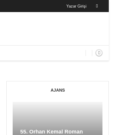
Yazar Girişi
AJANS
55. Orhan Kemal Roman