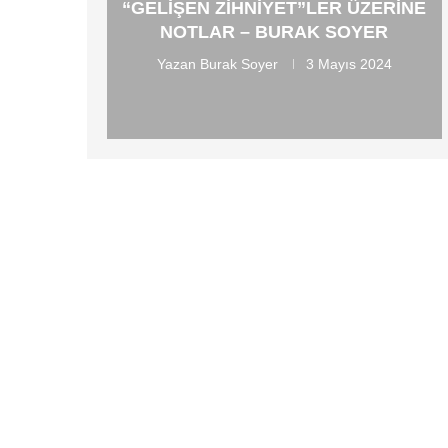
“GELIŞEN ZIHNIYET”LER ÜZERINE
NOTLAR – BURAK SOYER
Yazan
Burak Soyer
3 Mayıs 2024