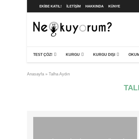
EKIBE KATIL!
İLETIŞIM
HAKKINDA
KÜNYE
TEST ÇÖZ!
KURGU
KURGU DIŞI
OKUM
Anasayfa
»
Talha Aydın
TAL