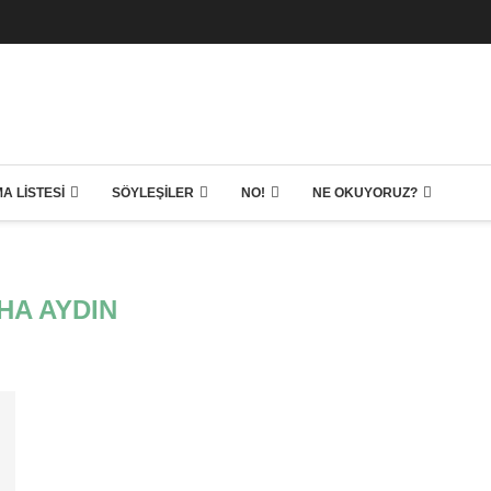
A LISTESI
SÖYLEŞILER
NO!
NE OKUYORUZ?
HA AYDIN