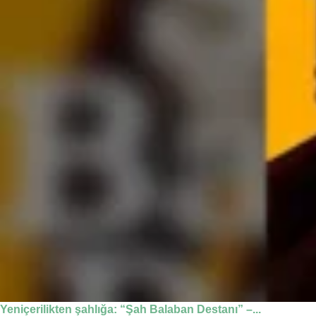
Yeniçerilikten şahlığa: “Şah Balaban Destanı” –...