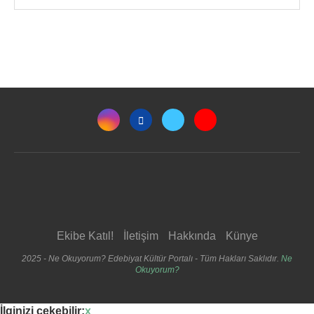
Ekibe Katıl!
İletişim
Hakkında
Künye
2025 - Ne Okuyorum? Edebiyat Kültür Portalı - Tüm Hakları Saklıdır.
Ne
Okuyorum?
İlginizi çekebilir:
x