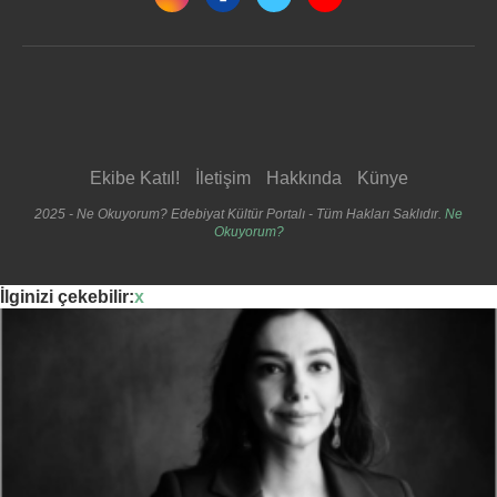
Ekibe Katıl!
İletişim
Hakkında
Künye
2025 - Ne Okuyorum? Edebiyat Kültür Portalı - Tüm Hakları Saklıdır.
Ne
Okuyorum?
İlginizi çekebilir:
x