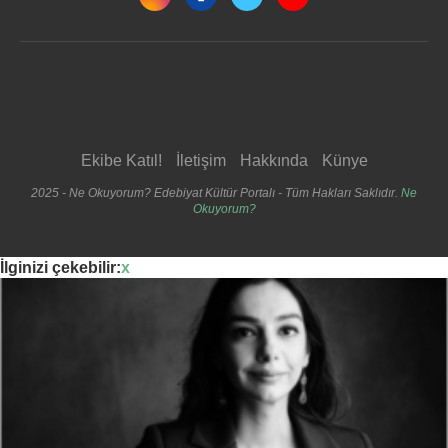
Ekibe Katıl!
İletişim
Hakkında
Künye
2025 - Ne Okuyorum? Edebiyat Kültür Portalı - Tüm Hakları Saklıdır.
Ne
Okuyorum?
İlginizi çekebilir:
x