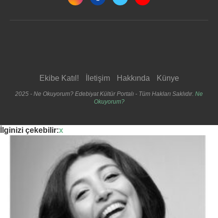
Ekibe Katıl!
İletişim
Hakkında
Künye
2025 - Ne Okuyorum? Edebiyat Kültür Portalı - Tüm Hakları Saklıdır.
Ne
Okuyorum?
İlginizi çekebilir:
x