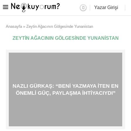
Yazar Girişi
Anasayfa
»
Zeytin Ağacının Gölgesinde Yunanistan
ZEYTIN AĞACININ GÖLGESINDE YUNANISTAN
NAZLI GÜRKAŞ: “BENI YAZMAYA ITEN EN
ÖNEMLI GÜÇ, PAYLAŞMA IHTIYACIYDI”