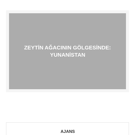
ZEYTIN AĞACININ GÖLGESINDE:
YUNANISTAN
AJANS