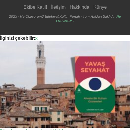
Ekibe Katıl!
İletişim
Hakkında
Künye
2025 - Ne Okuyorum? Edebiyat Kültür Portalı - Tüm Hakları Saklıdır.
Ne
Okuyorum?
İlginizi çekebilir:
x