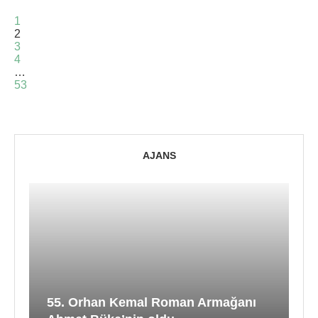
1
2
3
4
…
53
AJANS
55. Orhan Kemal Roman Armağanı