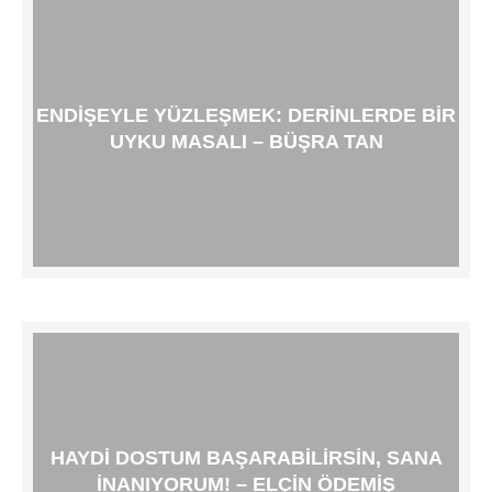
ENDIŞEYLE YÜZLEŞMEK: DERINLERDE BIR
UYKU MASALI – BÜŞRA TAN
HAYDI DOSTUM BAŞARABILIRSIN, SANA
INANIYORUM! – ELÇIN ÖDEMIŞ