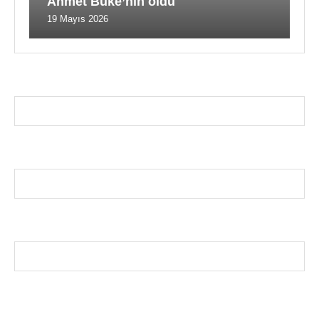
Ahmet Büke’nin oldu
19 Mayıs 2026