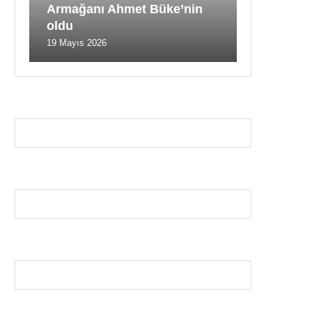
Armağanı Ahmet Büke’nin
oldu
19 Mayıs 2026