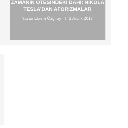
ZAMANIN ÖTESINDEKI DÂHI: NIKOLA
TESLA’DAN AFORIZMALAR
Yazan
Ekrem Özgiray
2 Aralık 2017