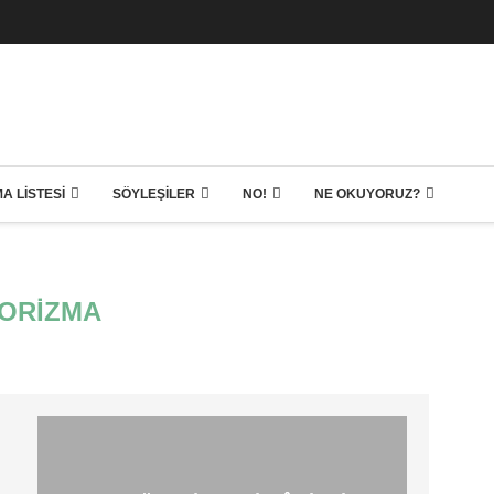
A LISTESI
SÖYLEŞILER
NO!
NE OKUYORUZ?
ORIZMA