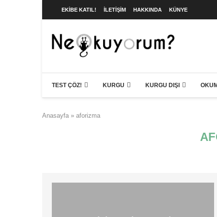
EKIBE KATIL!
İLETIŞIM
HAKKINDA
KÜNYE
TEST ÇÖZ!
KURGU
KURGU DIŞI
OKUM
Anasayfa
»
aforizma
AF