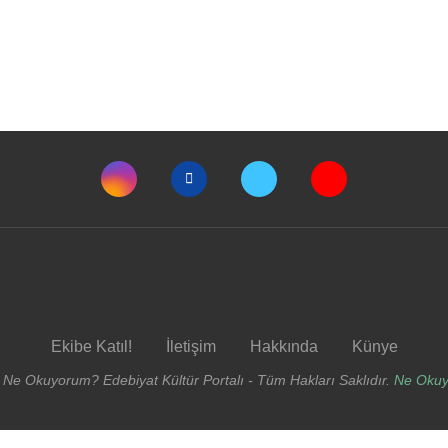
Ekibe Katıl!
İletişim
Hakkında
Künye
 Ne Okuyorum? Edebiyat Kültür Portalı - Tüm Hakları Saklıdır.
Ne Oku