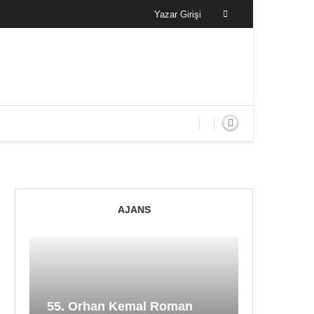
Yazar Girişi
AJANS
55. Orhan Kemal Roman