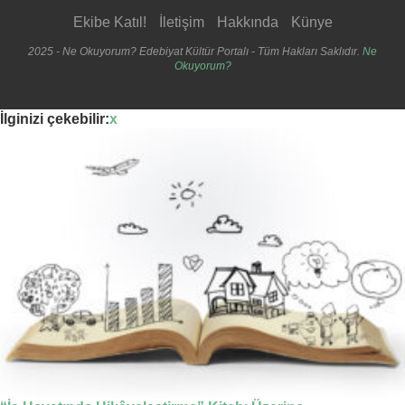
Ekibe Katıl!
İletişim
Hakkında
Künye
2025 - Ne Okuyorum? Edebiyat Kültür Portalı - Tüm Hakları Saklıdır.
Ne
Okuyorum?
İlginizi çekebilir:
x