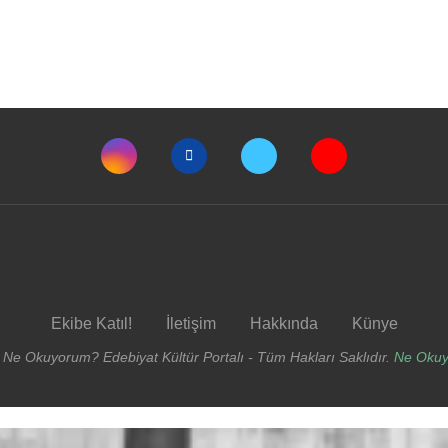
Ekibe Katıl!
İletişim
Hakkında
Künye
 Ne Okuyorum? Edebiyat Kültür Portalı - Tüm Hakları Saklıdır.
Ne Oku