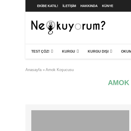
EKIBE KATIL!
İLETIŞIM
HAKKINDA
KÜNYE
TEST ÇÖZ!
KURGU
KURGU DIŞI
OKUM
Anasayfa
»
Amok Koşucusu
AMOK