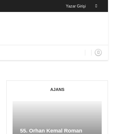
Yazar Girişi
AJANS
55. Orhan Kemal Roman