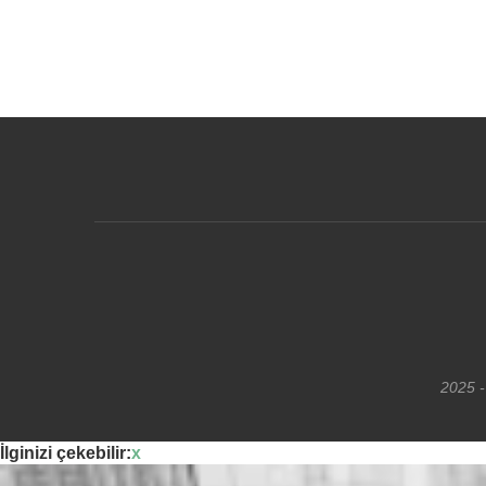
2025 -
İlginizi çekebilir:
x