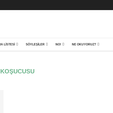
A LISTESI
SÖYLEŞILER
NO!
NE OKUYORUZ?
 KOŞUCUSU