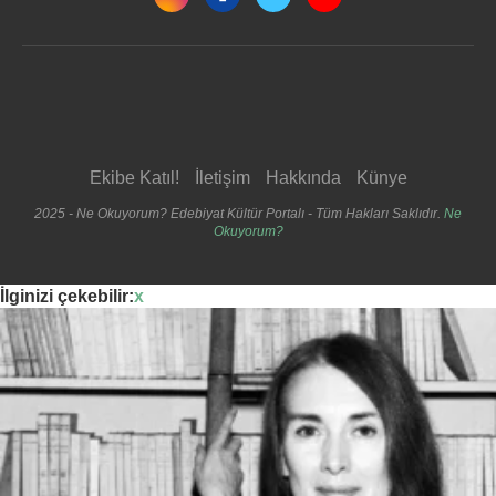
Ekibe Katıl!
İletişim
Hakkında
Künye
2025 - Ne Okuyorum? Edebiyat Kültür Portalı - Tüm Hakları Saklıdır.
Ne
Okuyorum?
İlginizi çekebilir:
x