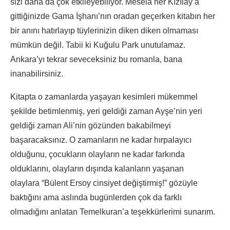
sizi daha da çok etkileyebiliyor. Mesela her Kızılay’a
gittiğinizde Gama İşhanı’nın oradan geçerken kitabın her
bir anını hatırlayıp tüylerinizin diken diken olmaması
mümkün değil. Tabii ki Kuğulu Park unutulamaz.
Ankara’yı tekrar seveceksiniz bu romanla, bana
inanabilirsiniz.
Kitapta o zamanlarda yaşayan kesimleri mükemmel
şekilde betimlenmiş, yeri geldiği zaman Ayşe’nin yeri
geldiği zaman Ali’nin gözünden bakabilmeyi
başaracaksınız. O zamanların ne kadar hırpalayıcı
olduğunu, çocukların olayların ne kadar farkında
olduklarını, olayların dışında kalanların yaşanan
olaylara “Bülent Ersoy cinsiyet değiştirmiş!” gözüyle
baktığını ama aslında bugünlerden çok da farklı
olmadığını anlatan Temelkuran’a teşekkürlerimi sunarım.