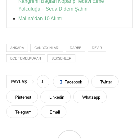
Kangrenli Bağları Koparıp Tedavi Etme
Yolculuğu – Seda Didem Şahin
Malina’dan 10 Alıntı
ANKARA
CAN YAYINLARI
DARBE
DEVIR
ECE TEMELKURAN
SEKSENLER
PAYLAŞ
1
Facebook
Twitter
Pinterest
Linkedin
Whatsapp
Telegram
Email