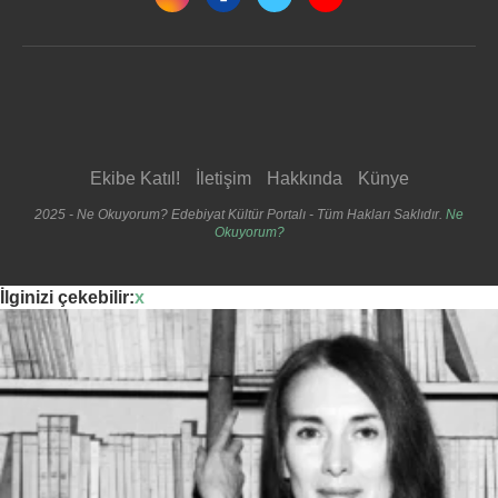
Ekibe Katıl!
İletişim
Hakkında
Künye
2025 - Ne Okuyorum? Edebiyat Kültür Portalı - Tüm Hakları Saklıdır.
Ne
Okuyorum?
İlginizi çekebilir:
x