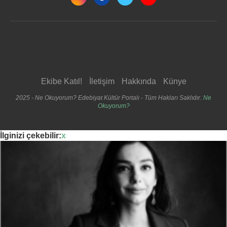
Ekibe Katıl!
İletişim
Hakkında
Künye
2025 - Ne Okuyorum? Edebiyat Kültür Portalı - Tüm Hakları Saklıdır.
Ne
Okuyorum?
İlginizi çekebilir:
x