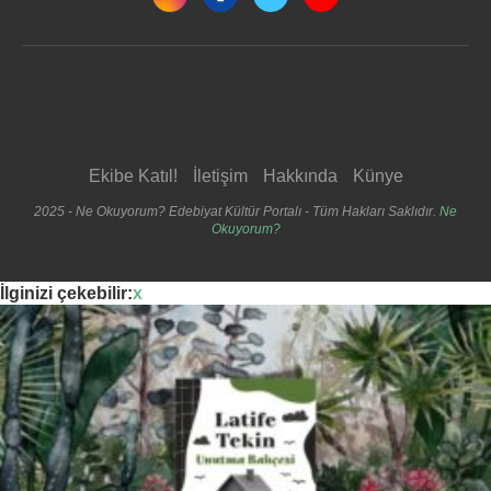
Ekibe Katıl!
İletişim
Hakkında
Künye
2025 - Ne Okuyorum? Edebiyat Kültür Portalı - Tüm Hakları Saklıdır.
Ne
Okuyorum?
İlginizi çekebilir:
x