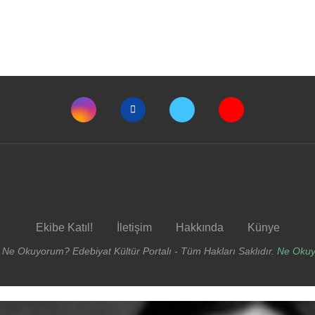
Ekibe Katıl!
İletişim
Hakkında
Künye
 Ne Okuyorum? Edebiyat Kültür Portalı - Tüm Hakları Saklıdır.
Ne Oku