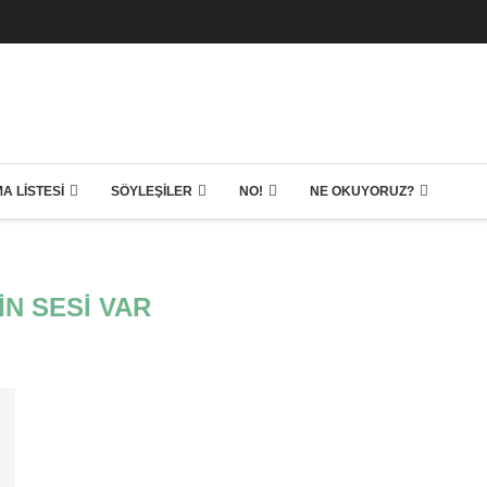
A LISTESI
SÖYLEŞILER
NO!
NE OKUYORUZ?
IN SESI VAR