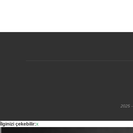
2025 -
İlginizi çekebilir:
x