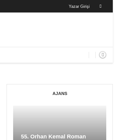
Yazar Girişi
AJANS
55. Orhan Kemal Roman