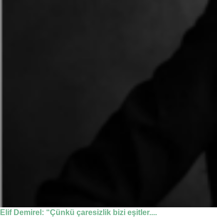
Elif Demirel: “Çünkü çaresizlik bizi eşitler....