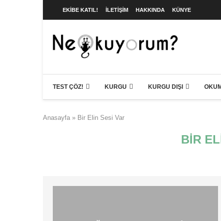
EKIBE KATIL!
İLETIŞIM
HAKKINDA
KÜNYE
TEST ÇÖZ!
KURGU
KURGU DIŞI
OKUM
Anasayfa
»
Bir Elin Sesi Var
BIR EL