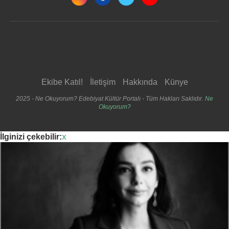
Ekibe Katıl!
İletişim
Hakkında
Künye
2025 - Ne Okuyorum? Edebiyat Kültür Portalı - Tüm Hakları Saklıdır.
Ne
Okuyorum?
İlginizi çekebilir:
x