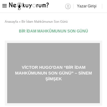
Yazar Girişi
Anasayfa
»
Bir İdam Mahkûmunun Son Günü
BIR İDAM MAHKÛMUNUN SON GÜNÜ
VICTOR HUGO’DAN “BIR İDAM
MAHKÛMUNUN SON GÜNÜ” – SINEM
ŞIMŞEK