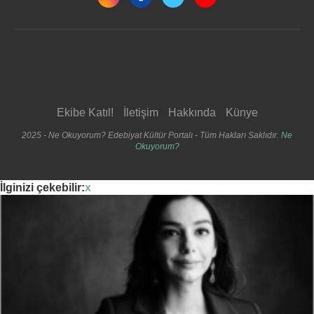
Ekibe Katıl!
İletişim
Hakkında
Künye
2025 - Ne Okuyorum? Edebiyat Kültür Portalı - Tüm Hakları Saklıdır.
Ne
Okuyorum?
İlginizi çekebilir:
x