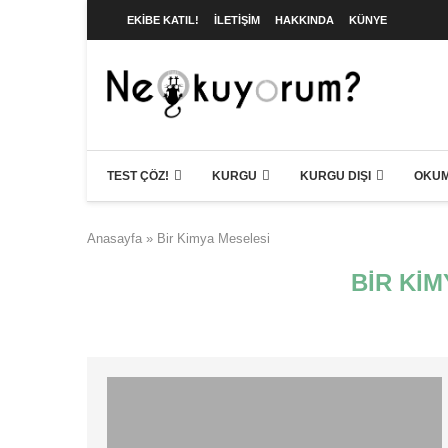
EKIBE KATIL!
İLETIŞIM
HAKKINDA
KÜNYE
TEST ÇÖZ!
KURGU
KURGU DIŞI
OKUM
Anasayfa
»
Bir Kimya Meselesi
BIR KI