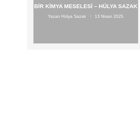
BIR KIMYA MESELESI – HÜLYA SAZAK
Yazan
Hülya Sazak
13 Nisan 2025