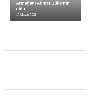
Armağanı Ahmet Büke’nin
oldu
19 Mayıs 2026