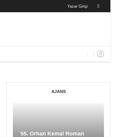
Yazar Girişi
AJANS
55. Orhan Kemal Roman