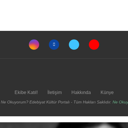
Ekibe Katıl!
İletişim
Hakkında
Künye
 Ne Okuyorum? Edebiyat Kültür Portalı - Tüm Hakları Saklıdır.
Ne Oku