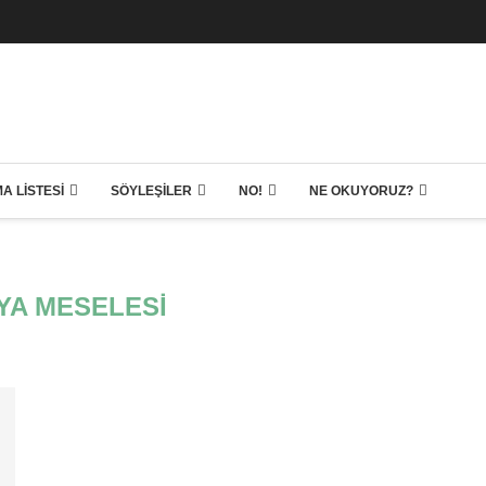
A LISTESI
SÖYLEŞILER
NO!
NE OKUYORUZ?
MYA MESELESI