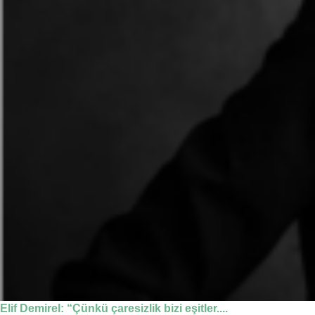
Elif Demirel: “Çünkü çaresizlik bizi eşitler....