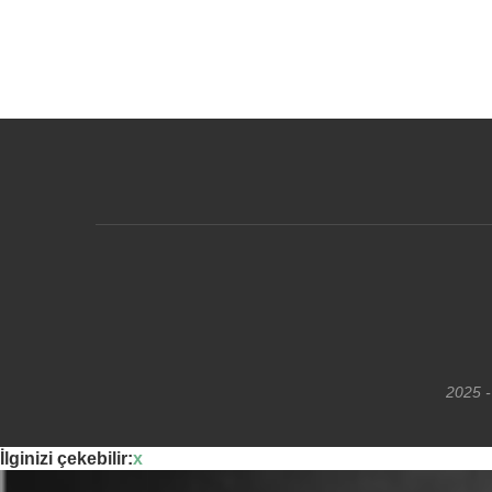
2025 -
İlginizi çekebilir:
x