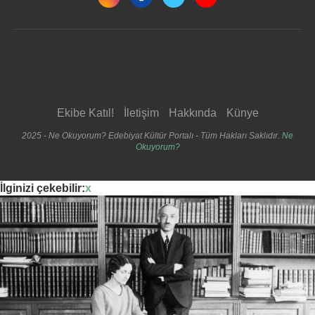
Ekibe Katıl!
İletişim
Hakkında
Künye
2025 - Ne Okuyorum? Edebiyat Kültür Portalı - Tüm Hakları Saklıdır.
Ne
Okuyorum?
İlginizi çekebilir:
x