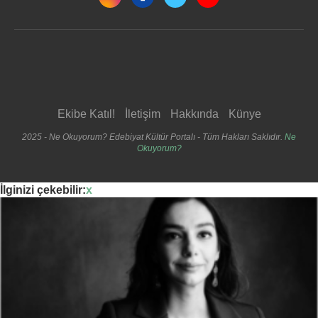
Ekibe Katıl!
İletişim
Hakkında
Künye
2025 - Ne Okuyorum? Edebiyat Kültür Portalı - Tüm Hakları Saklıdır.
Ne
Okuyorum?
İlginizi çekebilir:
x