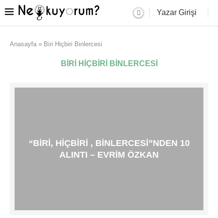
Yazar Girişi
Anasayfa
»
Biri Hiçbiri Binlercesi
BIRI HIÇBIRI BINLERCESI
“BIRI, HIÇBIRI , BINLERCESI”NDEN 10
ALINTI – EVRIM ÖZKAN