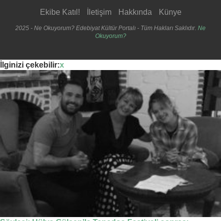
Ekibe Katıl!
İletişim
Hakkında
Künye
2025 - Ne Okuyorum? Edebiyat Kültür Portalı - Tüm Hakları Saklıdır.
Ne
Okuyorum?
İlginizi çekebilir:
x