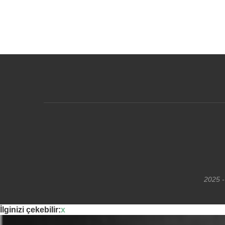
2025 -
İlginizi çekebilir:
x