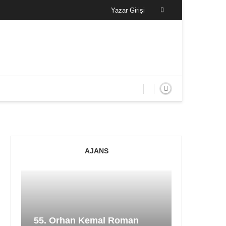
Yazar Girişi
AJANS
55. Orhan Kemal Roman