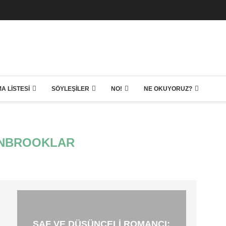
A LISTESI
SÖYLEŞILER
NO!
NE OKUYORUZ?
NBROOKLAR
SAF VE DÜŞÜNCELI ROMANCI: