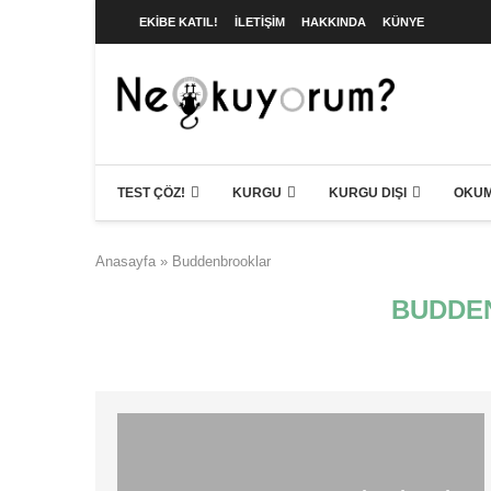
EKIBE KATIL!
İLETIŞIM
HAKKINDA
KÜNYE
TEST ÇÖZ!
KURGU
KURGU DIŞI
OKUM
Anasayfa
»
Buddenbrooklar
BUDDE