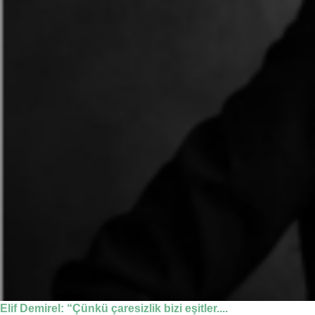
Elif Demirel: “Çünkü çaresizlik bizi eşitler....