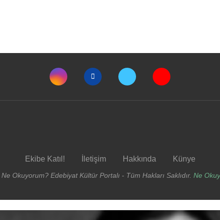
Ekibe Katıl!
İletişim
Hakkında
Künye
 Ne Okuyorum? Edebiyat Kültür Portalı - Tüm Hakları Saklıdır.
Ne Oku