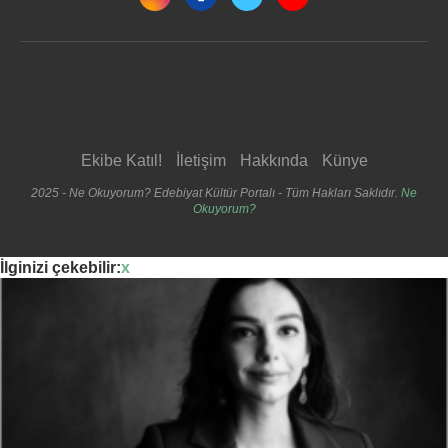
Ekibe Katıl!
İletişim
Hakkında
Künye
2025 - Ne Okuyorum? Edebiyat Kültür Portalı - Tüm Hakları Saklıdır.
Ne
Okuyorum?
İlginizi çekebilir:
x