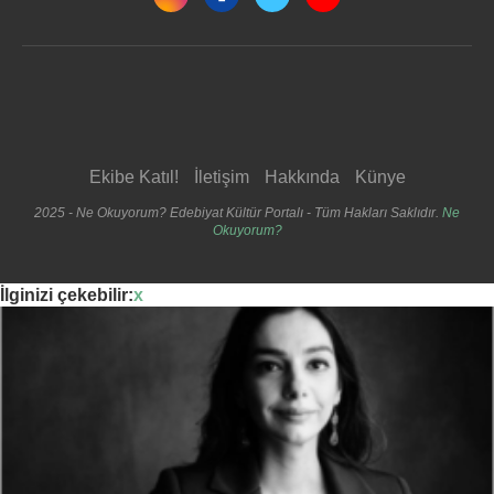
Ekibe Katıl!
İletişim
Hakkında
Künye
2025 - Ne Okuyorum? Edebiyat Kültür Portalı - Tüm Hakları Saklıdır.
Ne
Okuyorum?
İlginizi çekebilir:
x