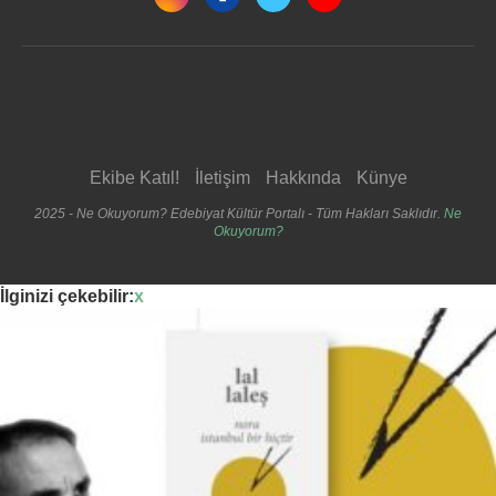
Ekibe Katıl!
İletişim
Hakkında
Künye
2025 - Ne Okuyorum? Edebiyat Kültür Portalı - Tüm Hakları Saklıdır.
Ne
Okuyorum?
İlginizi çekebilir:
x