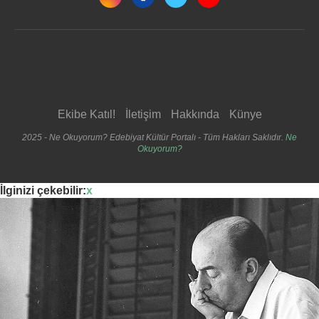
Ekibe Katıl!
İletişim
Hakkında
Künye
2025 - Ne Okuyorum? Edebiyat Kültür Portalı - Tüm Hakları Saklıdır.
Ne
Okuyorum?
İlginizi çekebilir:
x