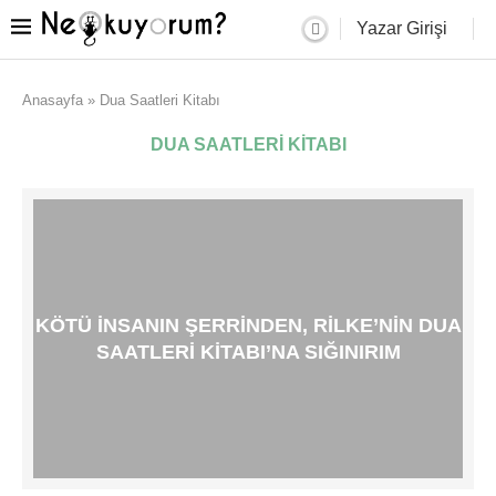
Yazar Girişi
Anasayfa
»
Dua Saatleri Kitabı
DUA SAATLERI KITABI
KÖTÜ INSANIN ŞERRINDEN, RILKE’NIN DUA
SAATLERI KITABI’NA SIĞINIRIM